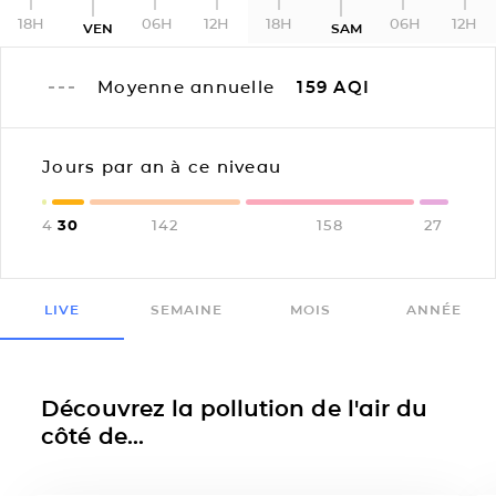
18H
06H
12H
18H
06H
12H
VEN
SAM
Moyenne annuelle
159
AQI
Jours par an à ce niveau
4
30
142
158
27
LIVE
SEMAINE
MOIS
ANNÉE
Découvrez la pollution de l'air du
côté de...