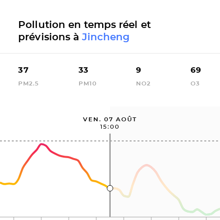
Pollution en temps réel et
prévisions à
Jincheng
37
33
9
69
PM2.5
PM10
NO2
O3
VEN. 07 AOÛT
15:00