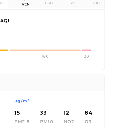
8H
06H
12H
18H
VEN
AQI
160
20
µg/m³
15
33
12
84
PM2.5
PM10
NO2
O3