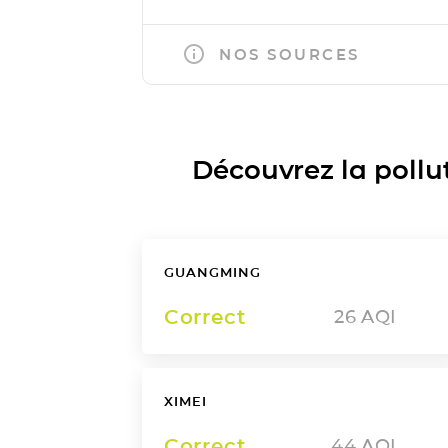
NOS SOURCES
Découvrez la polluti
GUANGMING
Correct
26
AQI
XIMEI
Correct
44
AQI