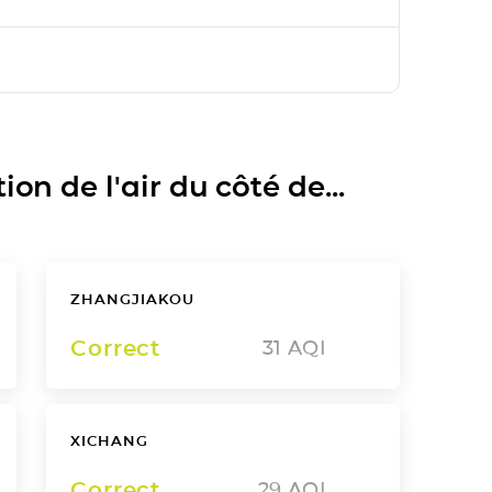
on de l'air du côté de...
ZHANGJIAKOU
Correct
31
AQI
XICHANG
Correct
29
AQI