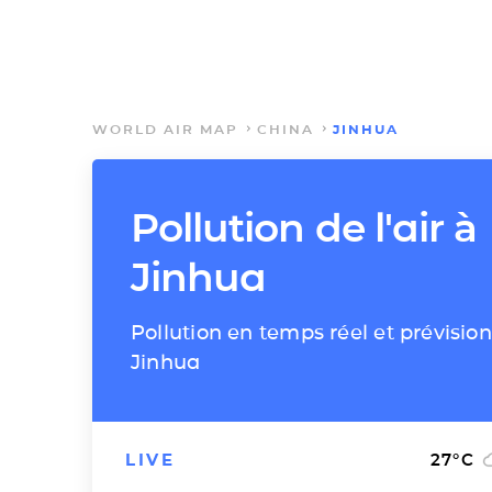
WORLD AIR MAP
CHINA
JINHUA
Pollution de l'air à
Jinhua
Pollution en temps réel et prévision
Jinhua
LIVE
27
°C