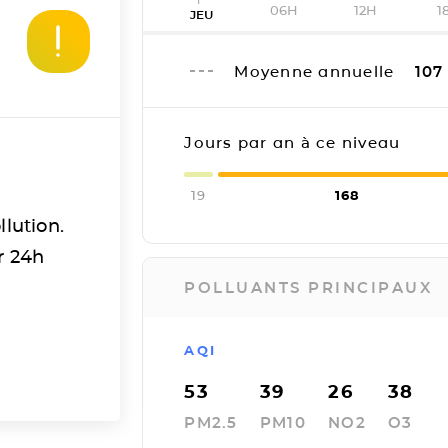
06H
12H
1
JEU
Moyenne annuelle
107
Jours par an à ce niveau
19
168
llution.
r 24h
POLLUANTS PRINCIPAUX
AQI
53
39
26
38
PM2.5
PM10
NO2
O3