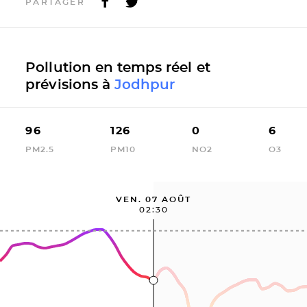
PARTAGER
Pollution en temps réel et
prévisions à
Jodhpur
96
126
0
6
PM2.5
PM10
NO2
O3
VEN. 07 AOÛT
02:30