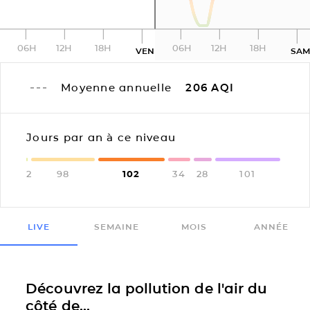
06H
12H
18H
06H
12H
18H
VEN
SA
Moyenne annuelle
206
AQI
Jours par an à ce niveau
2
98
102
34
28
101
LIVE
SEMAINE
MOIS
ANNÉE
Découvrez la pollution de l'air du
côté de...