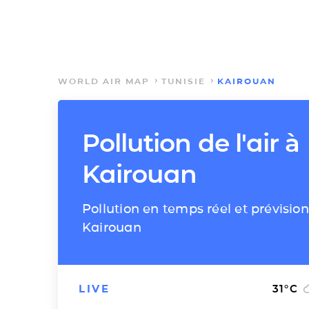
WORLD AIR MAP
TUNISIE
KAIROUAN
Pollution de l'air à
Kairouan
Pollution en temps réel et prévision
Kairouan
LIVE
31
°C