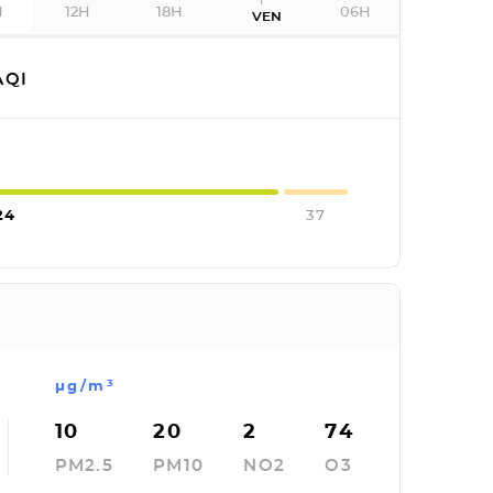
H
12H
18H
06H
VEN
QI
24
37
µg/m³
10
20
2
74
PM2.5
PM10
NO2
O3