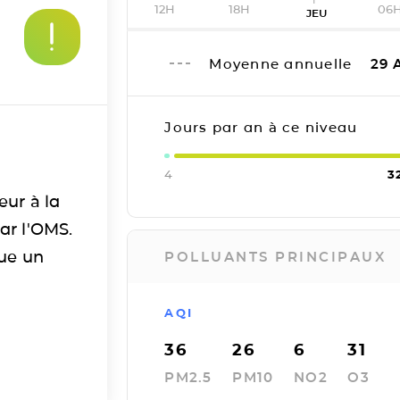
12H
18H
06
JEU
Moyenne annuelle
29
A
Jours par an à ce niveau
4
3
eur à la
ar l'OMS.
tue un
POLLUANTS PRINCIPAUX
AQI
36
26
6
31
PM2.5
PM10
NO2
O3