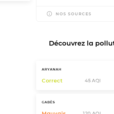
NOS SOURCES
Découvrez la polluti
ARYANAH
Correct
45
AQI
GABÈS
Mauvais
120
AQI