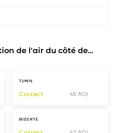
on de l'air du côté de...
TUNIS
Correct
45
AQI
BIZERTE
Correct
42
AQI