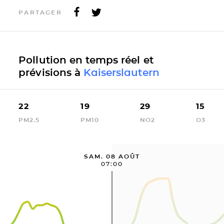
PARTAGER
Pollution en temps réel et
prévisions à
Kaiserslautern
22
19
29
15
PM2.5
PM10
NO2
O3
SAM. 08 AOÛT
07:00