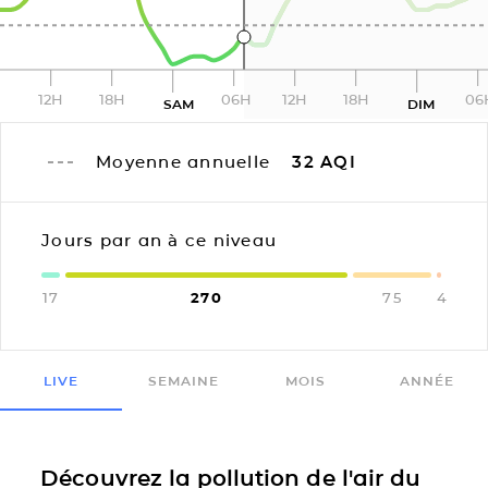
12H
18H
06H
12H
18H
06
SAM
DIM
Moyenne annuelle
32
AQI
Jours par an à ce niveau
17
270
75
4
LIVE
SEMAINE
MOIS
ANNÉE
Découvrez la pollution de l'air du