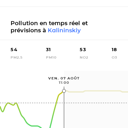
Pollution en temps réel et
prévisions à
Kalininskiy
54
31
53
18
PM2.5
PM10
NO2
O3
VEN. 07 AOÛT
11:00