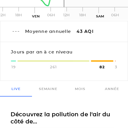
12H
18H
06H
12H
18H
06H
VEN
SAM
Moyenne annuelle
43
AQI
Jours par an à ce niveau
19
261
82
3
LIVE
SEMAINE
MOIS
ANNÉE
Découvrez la pollution de l'air du
côté de...