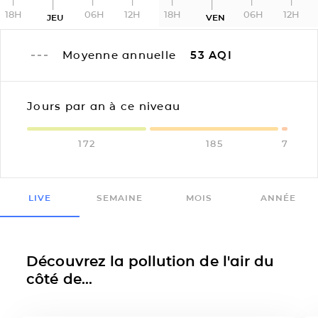
18H
06H
12H
18H
06H
12H
JEU
VEN
Moyenne annuelle
53
AQI
Jours par an à ce niveau
172
185
7
LIVE
SEMAINE
MOIS
ANNÉE
Découvrez la pollution de l'air du
côté de...