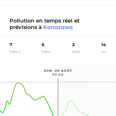
Pollution en temps réel et
prévisions à
Kanazawa
7
6
2
14
PM2.5
PM10
NO2
O3
DIM. 09 AOÛT
05:00