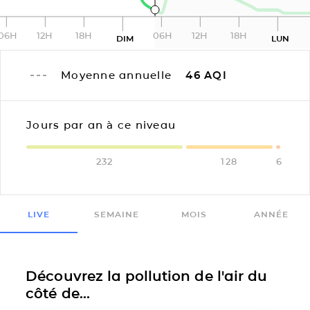
06H
12H
18H
06H
12H
18H
DIM
LUN
Moyenne annuelle
46
AQI
Jours par an à ce niveau
232
128
6
LIVE
SEMAINE
MOIS
ANNÉE
Découvrez la pollution de l'air du
côté de...