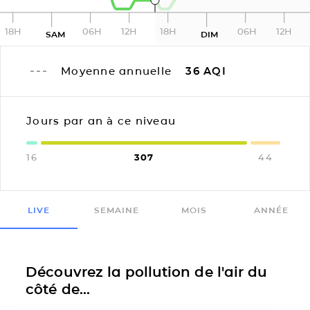
18H
06H
12H
18H
06H
12H
SAM
DIM
Moyenne annuelle
36
AQI
Jours par an à ce niveau
16
307
44
LIVE
SEMAINE
MOIS
ANNÉE
Découvrez la pollution de l'air du
côté de...