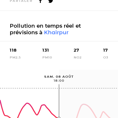
PARTAGER
Pollution en temps réel et
prévisions à
Khairpur
118
131
27
17
PM2.5
PM10
NO2
O3
SAM. 08 AOÛT
18:00