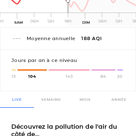
8H
06H
12H
18H
06H
12H
1
SAM
DIM
Moyenne annuelle
188
AQI
Jours par an à ce niveau
13
104
143
84
20
LIVE
SEMAINE
MOIS
ANNÉE
Découvrez la pollution de l'air du
côté de...