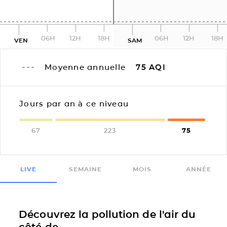
06H
12H
18H
06H
12H
18H
VEN
SAM
Moyenne annuelle
75
AQI
Jours par an à ce niveau
67
223
75
LIVE
SEMAINE
MOIS
ANNÉE
Découvrez la pollution de l'air du
côté de...