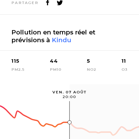
PARTAGER
Pollution en temps réel et
prévisions à
Kindu
115
44
5
11
PM2.5
PM10
NO2
O3
VEN. 07 AOÛT
20:00