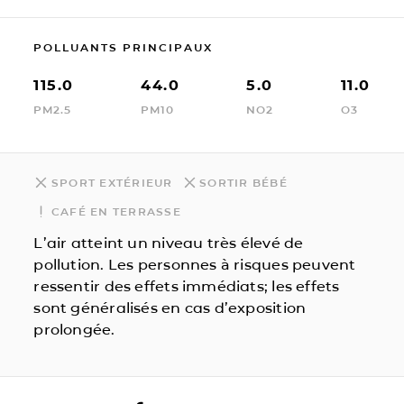
POLLUANTS PRINCIPAUX
115.0
44.0
5.0
11.0
PM2.5
PM10
NO2
O3
SPORT EXTÉRIEUR
SORTIR BÉBÉ
CAFÉ EN TERRASSE
L’air atteint un niveau très élevé de
pollution. Les personnes à risques peuvent
ressentir des effets immédiats; les effets
sont généralisés en cas d’exposition
prolongée.