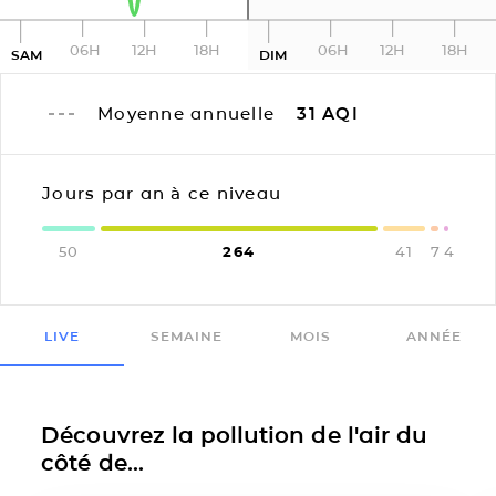
06H
12H
18H
06H
12H
18H
SAM
DIM
Moyenne annuelle
31
AQI
Jours par an à ce niveau
50
264
41
7
4
LIVE
SEMAINE
MOIS
ANNÉE
Découvrez la pollution de l'air du
côté de...