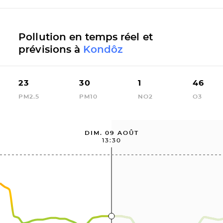
Pollution en temps réel et
prévisions à
Kondôz
23
30
1
46
PM2.5
PM10
NO2
O3
DIM. 09 AOÛT
13:30