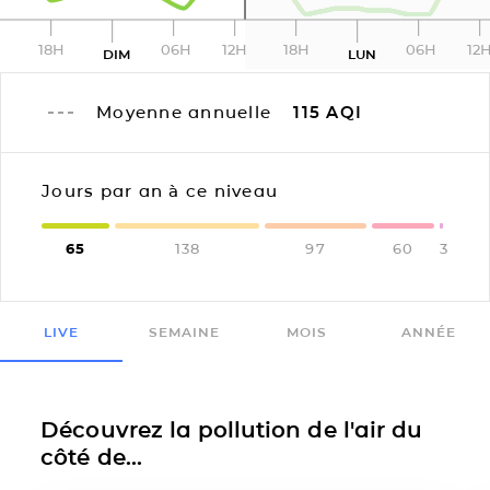
18H
06H
12H
18H
06H
12
DIM
LUN
Moyenne annuelle
115
AQI
Jours par an à ce niveau
65
138
97
60
3
LIVE
SEMAINE
MOIS
ANNÉE
Découvrez la pollution de l'air du
côté de...