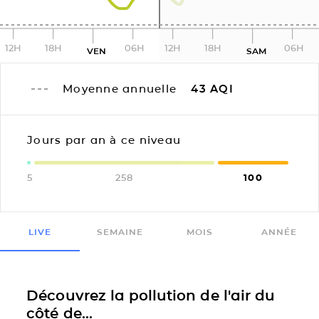
12H
18H
06H
12H
18H
06H
VEN
SAM
Moyenne annuelle
43
AQI
Jours par an à ce niveau
5
258
100
LIVE
SEMAINE
MOIS
ANNÉE
Découvrez la pollution de l'air du
côté de...