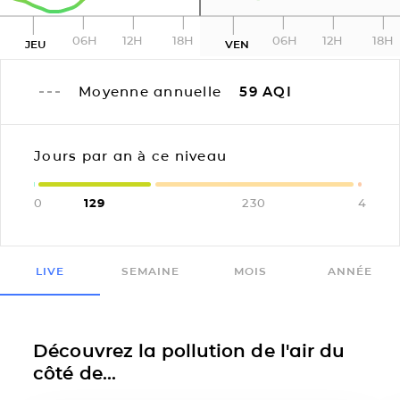
06H
12H
18H
06H
12H
18H
JEU
VEN
Moyenne annuelle
59
AQI
Jours par an à ce niveau
0
129
230
4
LIVE
SEMAINE
MOIS
ANNÉE
Découvrez la pollution de l'air du
côté de...