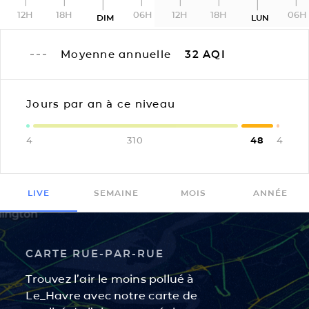
12H
18H
06H
12H
18H
06H
DIM
LUN
Moyenne annuelle
32
AQI
Jours par an à ce niveau
4
310
48
4
LIVE
SEMAINE
MOIS
ANNÉE
CARTE RUE-PAR-RUE
Trouvez l’air le moins pollué à
Le_Havre avec notre carte de