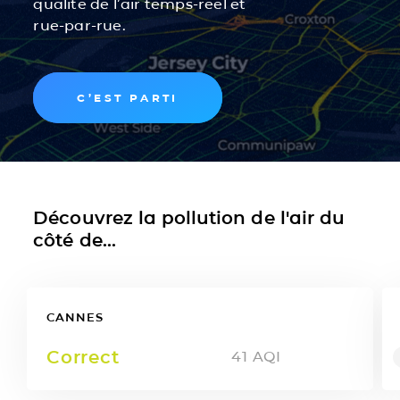
qualité de l’air temps-réel et
rue-par-rue.
C’EST PARTI
Découvrez la pollution de l'air du
côté de...
CANNES
Correct
41
AQI