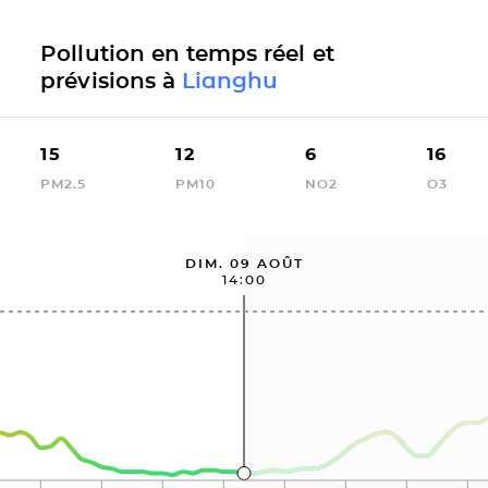
Pollution en temps réel et
prévisions à
Lianghu
15
12
6
16
PM2.5
PM10
NO2
O3
DIM. 09 AOÛT
14:00