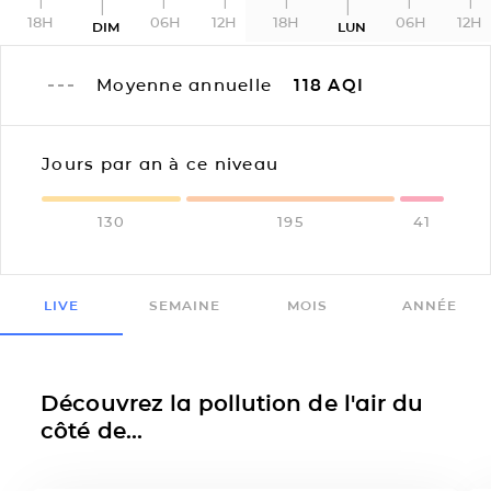
18H
06H
12H
18H
06H
12H
DIM
LUN
Moyenne annuelle
118
AQI
Jours par an à ce niveau
130
195
41
LIVE
SEMAINE
MOIS
ANNÉE
Découvrez la pollution de l'air du
côté de...