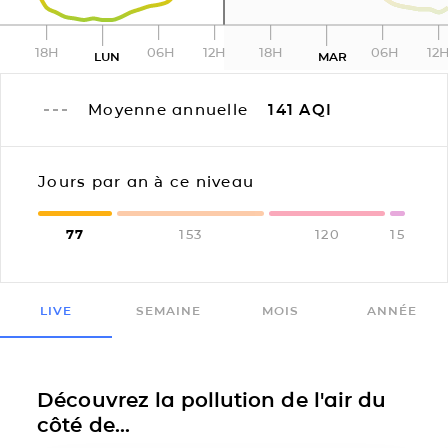
18H
06H
12H
18H
06H
12
LUN
MAR
Moyenne annuelle
141
AQI
Jours par an à ce niveau
77
153
120
15
LIVE
SEMAINE
MOIS
ANNÉE
Découvrez la pollution de l'air du
côté de...