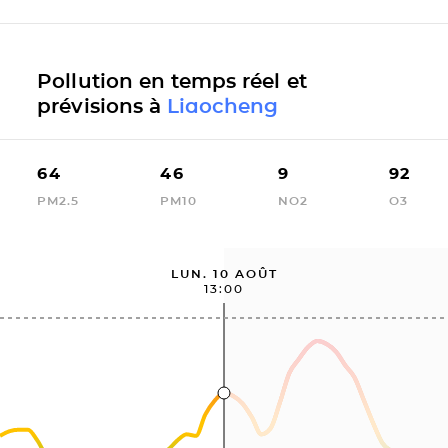
Pollution en temps réel et
prévisions à
Liaocheng
64
46
9
92
PM2.5
PM10
NO2
O3
LUN. 10 AOÛT
13:00