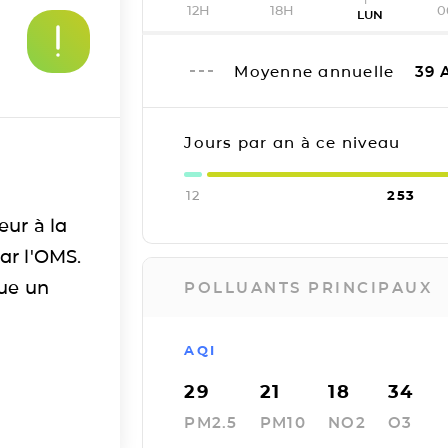
12H
18H
0
LUN
Moyenne annuelle
39
A
Jours par an à ce niveau
12
253
eur à la
ar l'OMS.
tue un
POLLUANTS PRINCIPAUX
AQI
29
21
18
34
PM2.5
PM10
NO2
O3