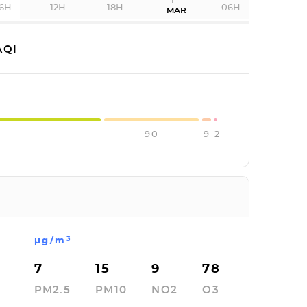
6H
12H
18H
06H
MAR
QI
90
9
2
µg/m³
7
15
9
78
PM2.5
PM10
NO2
O3