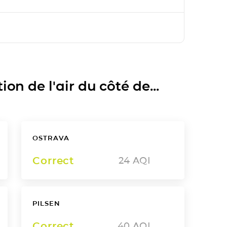
on de l'air du côté de...
OSTRAVA
Correct
24
AQI
PILSEN
Correct
40
AQI