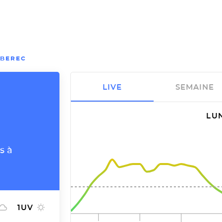
IBEREC
LIVE
SEMAINE
LUN
s à
1
UV