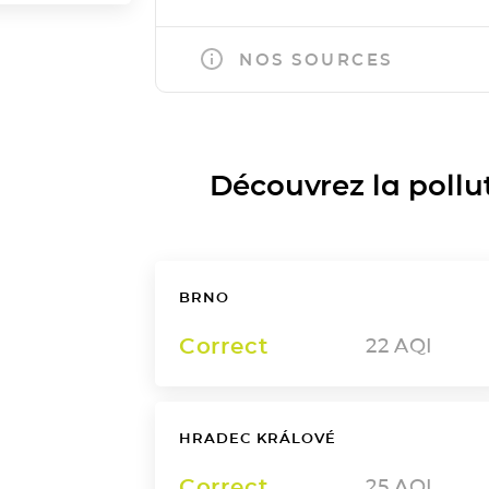
NOS SOURCES
Découvrez la polluti
BRNO
Correct
22
AQI
HRADEC KRÁLOVÉ
Correct
25
AQI