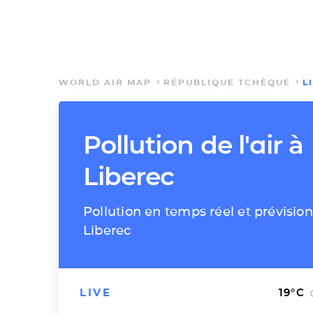
WORLD AIR MAP
RÉPUBLIQUE TCHÈQUE
L
Pollution de l'air à
Liberec
Pollution en temps réel et prévision
Liberec
LIVE
19
°C