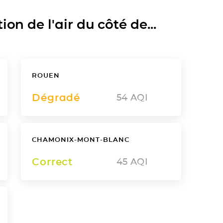
on de l'air du côté de...
ROUEN
Dégradé
54
AQI
CHAMONIX-MONT-BLANC
Correct
45
AQI