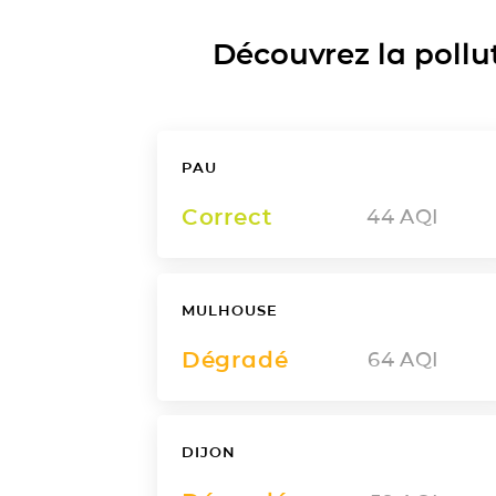
Découvrez la polluti
PAU
Correct
44
AQI
MULHOUSE
Dégradé
64
AQI
DIJON