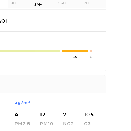
18H
06H
12H
SAM
QI
59
6
µg/m³
4
12
7
105
PM2.5
PM10
NO2
O3