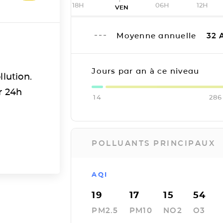
18H
06H
12H
VEN
Moyenne annuelle
32
A
Jours par an à ce niveau
llution.
r 24h
14
286
POLLUANTS PRINCIPAUX
AQI
19
17
15
54
PM2.5
PM10
NO2
O3