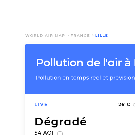
WORLD AIR MAP
FRANCE
LILLE
Pollution de l'air à 
Pollution en temps réel et prévisions
LIVE
26
°C
Dégradé
54
AQI