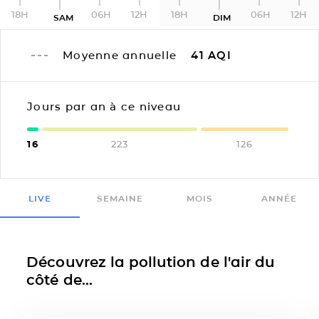
18H
06H
12H
18H
06H
12H
SAM
DIM
Moyenne annuelle
41
AQI
Jours par an à ce niveau
16
223
126
LIVE
SEMAINE
MOIS
ANNÉE
Découvrez la pollution de l'air du
côté de...