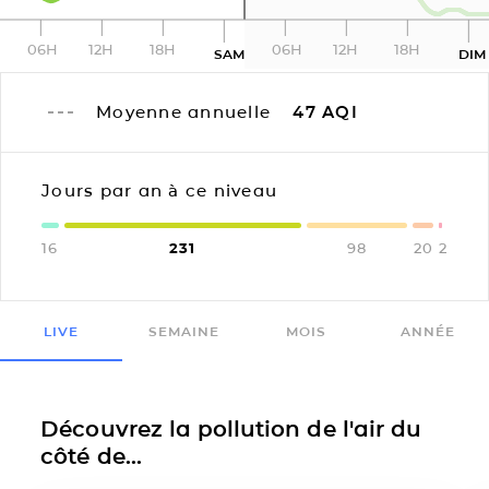
06H
12H
18H
06H
12H
18H
SAM
DIM
Moyenne annuelle
47
AQI
Jours par an à ce niveau
16
231
98
20
2
LIVE
SEMAINE
MOIS
ANNÉE
Découvrez la pollution de l'air du
côté de...