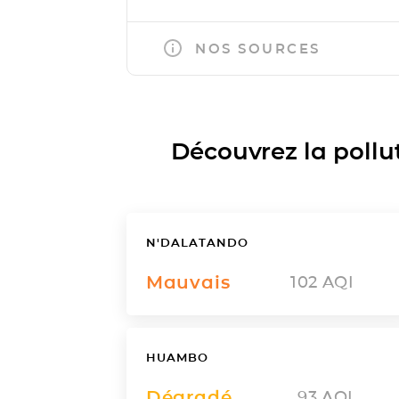
NOS SOURCES
Découvrez la polluti
N'DALATANDO
Mauvais
102
AQI
HUAMBO
Dégradé
93
AQI