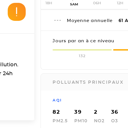
18H
06H
12H
SAM
Moyenne annuelle
61
A
Jours par an à ce niveau
132
llution.
r 24h
POLLUANTS PRINCIPAUX
AQI
82
39
2
36
PM2.5
PM10
NO2
O3