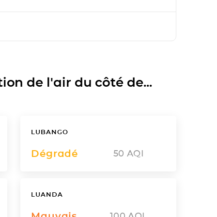
on de l'air du côté de...
LUBANGO
Dégradé
50
AQI
LUANDA
Mauvais
100
AQI