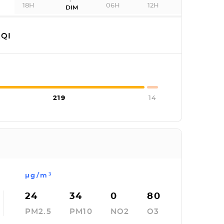
18H
06H
12H
DIM
QI
219
14
µg/m³
24
34
0
80
PM2.5
PM10
NO2
O3