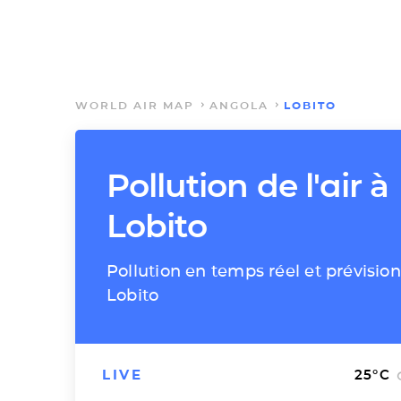
WORLD AIR MAP
ANGOLA
LOBITO
Pollution de l'air à
Lobito
Pollution en temps réel et prévision
Lobito
LIVE
25
°C