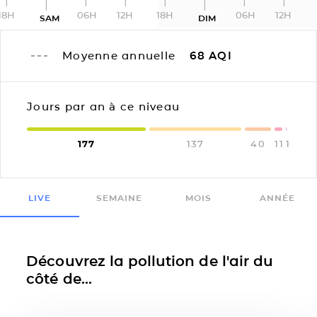
18H
06H
12H
18H
06H
12H
SAM
DIM
Moyenne annuelle
68
AQI
Jours par an à ce niveau
177
137
40
11
1
LIVE
SEMAINE
MOIS
ANNÉE
Découvrez la pollution de l'air du
côté de...