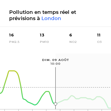
Pollution en temps réel et
prévisions à
London
16
13
6
11
PM2.5
PM10
NO2
O3
DIM. 09 AOÛT
10:00