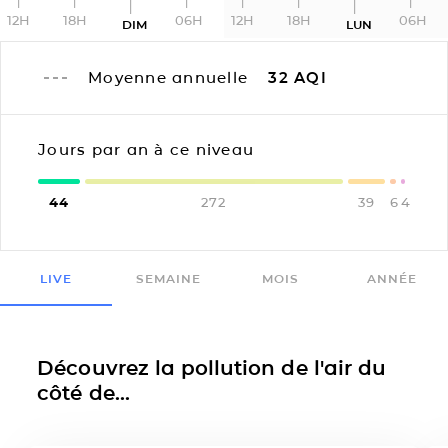
12H
18H
06H
12H
18H
06H
DIM
LUN
Moyenne annuelle
32
AQI
Jours par an à ce niveau
44
272
39
6
4
LIVE
SEMAINE
MOIS
ANNÉE
Découvrez la pollution de l'air du
côté de...