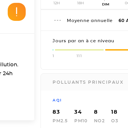
12H
18H
0
DIM
Moyenne annuelle
60
Jours par an à ce niveau
1
111
llution.
r 24h
POLLUANTS PRINCIPAUX
AQI
83
34
8
18
PM2.5
PM10
NO2
O3