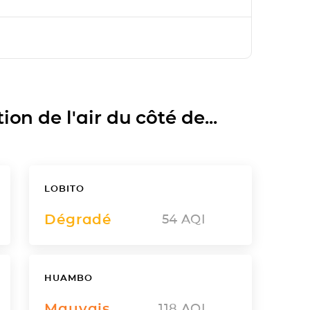
on de l'air du côté de...
LOBITO
Dégradé
54
AQI
HUAMBO
Mauvais
118
AQI