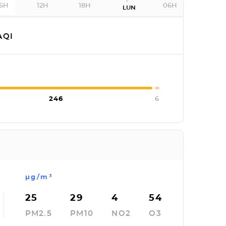
6H
12H
18H
06H
LUN
AQI
246
6
µg/m³
25
29
4
54
PM2.5
PM10
NO2
O3