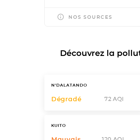
NOS SOURCES
Découvrez la polluti
N'DALATANDO
Dégradé
72
AQI
KUITO
Mauvais
120
AQI