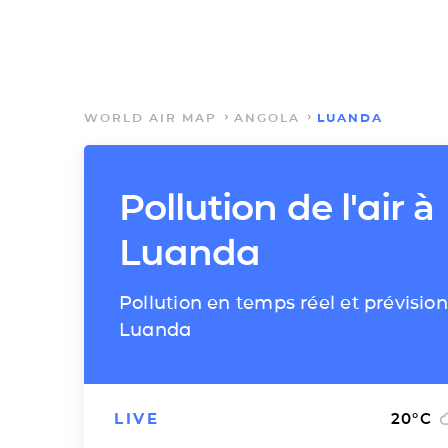
WORLD AIR MAP
ANGOLA
LUANDA
Pollution de l'air à
Luanda
Pollution en temps réel et prévision
Luanda
LIVE
20
°C