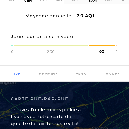
VEN
SAM
Moyenne annuelle
30
AQI
Jours par an à ce niveau
6
266
93
1
LIVE
SEMAINE
MOIS
ANNÉE
CARTE RUE-PAR-RUE
Trouvez l’air le moins pollué à
Lyon avec notre carte de
qualité de l’air temps-réel et