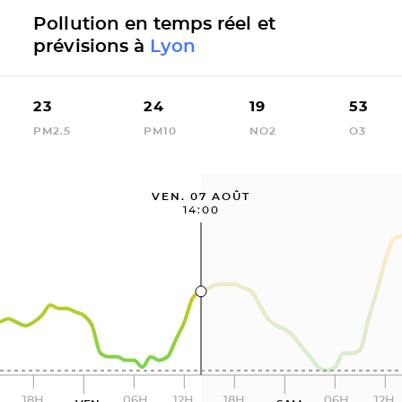
Pollution en temps réel et
prévisions à
Lyon
23
24
19
53
PM2.5
PM10
NO2
O3
VEN. 07 AOÛT
14:00
18H
06H
12H
18H
06H
12H