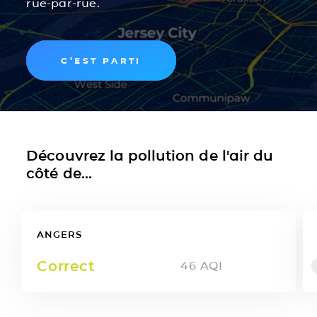
rue-par-rue.
C’EST PARTI
Découvrez la pollution de l'air du
côté de...
ANGERS
Correct
46
AQI