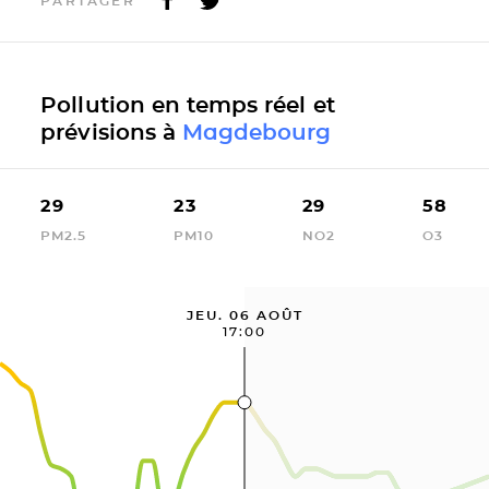
PARTAGER
Pollution en temps réel et
prévisions à
Magdebourg
29
23
29
58
PM2.5
PM10
NO2
O3
JEU. 06 AOÛT
17:00