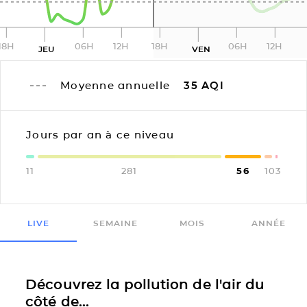
18H
06H
12H
18H
06H
12H
JEU
VEN
Moyenne annuelle
35
AQI
Jours par an à ce niveau
11
281
56
10
3
LIVE
SEMAINE
MOIS
ANNÉE
Découvrez la pollution de l'air du
côté de...