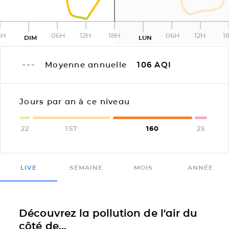
8H
06H
12H
18H
06H
12H
1
DIM
LUN
Moyenne annuelle
106
AQI
Jours par an à ce niveau
22
157
160
25
LIVE
SEMAINE
MOIS
ANNÉE
Découvrez la pollution de l'air du
côté de...