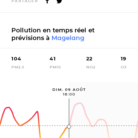
PARTAGER
Pollution en temps réel et
prévisions à
Magelang
104
41
22
19
PM2.5
PM10
NO2
O3
DIM. 09 AOÛT
18:00