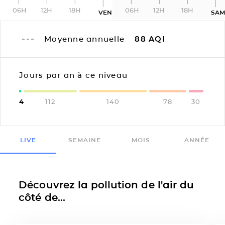
06H
12H
18H
06H
12H
18H
VEN
SA
Moyenne annuelle
88
AQI
Jours par an à ce niveau
4
112
140
78
30
LIVE
SEMAINE
MOIS
ANNÉE
Découvrez la pollution de l'air du
côté de...