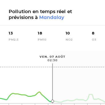
Pollution en temps réel et
prévisions à
Mandalay
13
18
10
8
PM2.5
PM10
NO2
O3
VEN. 07 AOÛT
02:30