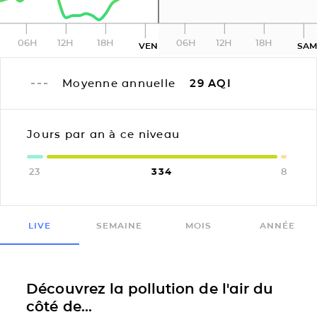
06H
12H
18H
06H
12H
18H
VEN
SA
Moyenne annuelle
29
AQI
Jours par an à ce niveau
23
334
8
LIVE
SEMAINE
MOIS
ANNÉE
Découvrez la pollution de l'air du
côté de...