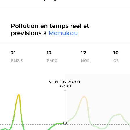
Pollution en temps réel et
prévisions à
Manukau
31
13
17
10
PM2.5
PM10
NO2
O3
VEN. 07 AOÛT
02:00