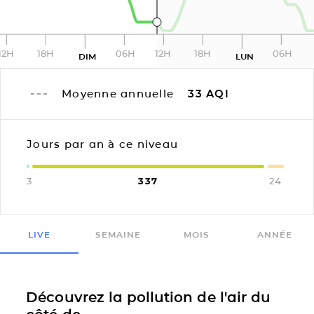
12H
18H
06H
12H
18H
06H
DIM
LUN
Moyenne annuelle
33
AQI
Jours par an à ce niveau
3
337
24
LIVE
SEMAINE
MOIS
ANNÉE
Découvrez la pollution de l'air du