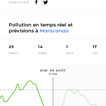
PARTAGER
Pollution en temps réel et
prévisions à
Maracanaú
25
14
1
17
PM2.5
PM10
NO2
O3
DIM. 09 AOÛT
11:00