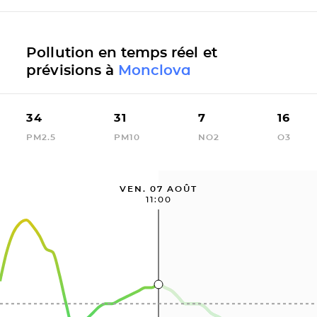
Pollution en temps réel et
prévisions à
Monclova
34
31
7
16
PM2.5
PM10
NO2
O3
VEN. 07 AOÛT
11:00