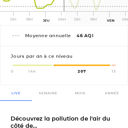
12H
18H
06H
12H
18H
06
JEU
VEN
Moyenne annuelle
46
AQI
Jours par an à ce niveau
0
144
207
13
LIVE
SEMAINE
MOIS
ANNÉE
Découvrez la pollution de l'air du
côté de...