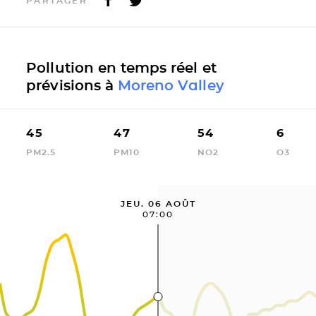
PARTAGER
Pollution en temps réel et
prévisions à
Moreno Valley
45
47
54
6
PM2.5
PM10
NO2
O3
JEU. 06 AOÛT
07:00