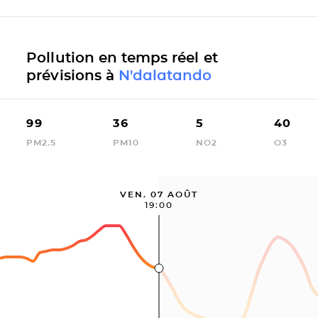
Pollution en temps réel et
prévisions à
N'dalatando
99
36
5
40
PM2.5
PM10
NO2
O3
VEN. 07 AOÛT
19:00