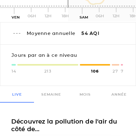
06H
12H
18H
06H
12H
18
VEN
SAM
Moyenne annuelle
54
AQI
Jours par an à ce niveau
14
213
106
27
7
LIVE
SEMAINE
MOIS
ANNÉE
Découvrez la pollution de l'air du
côté de...