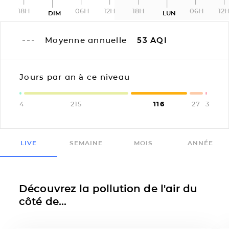
18H
06H
12H
18H
06H
12
DIM
LUN
Moyenne annuelle
53
AQI
Jours par an à ce niveau
4
215
116
27
3
LIVE
SEMAINE
MOIS
ANNÉE
Découvrez la pollution de l'air du
côté de...