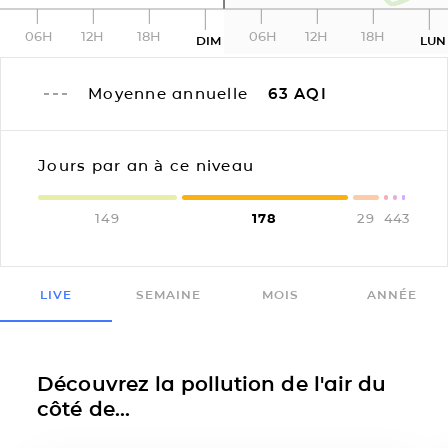
06H
12H
18H
06H
12H
18H
DIM
LUN
Moyenne annuelle
63
AQI
Jours par an à ce niveau
149
178
29
4
4
3
LIVE
SEMAINE
MOIS
ANNÉE
Découvrez la pollution de l'air du
côté de...