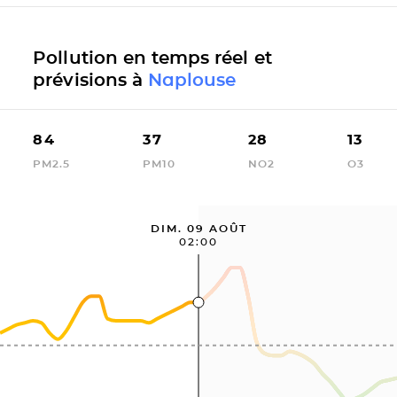
Pollution en temps réel et
prévisions à
Naplouse
84
37
28
13
PM2.5
PM10
NO2
O3
DIM. 09 AOÛT
02:00