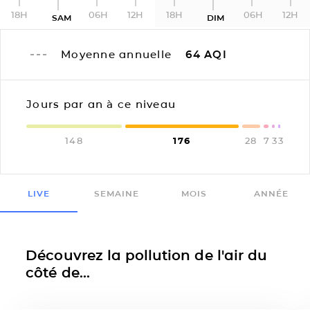
18H
06H
12H
18H
06H
12H
SAM
DIM
Moyenne annuelle
64
AQI
Jours par an à ce niveau
148
176
28
7
3
3
LIVE
SEMAINE
MOIS
ANNÉE
Découvrez la pollution de l'air du
côté de...