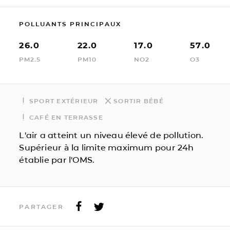
POLLUANTS PRINCIPAUX
26.0
22.0
17.0
57.0
PM2.5
PM10
NO2
O3
SPORT EXTÉRIEUR
SORTIR BÉBÉ
CAFÉ EN TERRASSE
L'air a atteint un niveau élevé de pollution.
Supérieur à la limite maximum pour 24h
établie par l'OMS.
PARTAGER