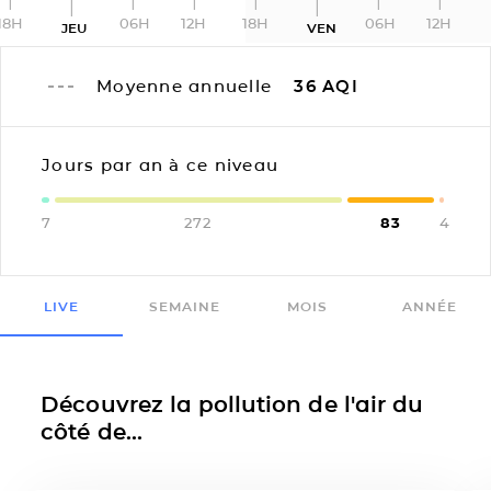
18H
06H
12H
18H
06H
12H
JEU
VEN
Moyenne annuelle
36
AQI
Jours par an à ce niveau
7
272
83
4
LIVE
SEMAINE
MOIS
ANNÉE
Découvrez la pollution de l'air du
côté de...