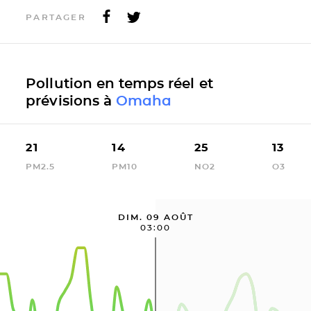
PARTAGER
Pollution en temps réel et
prévisions à
Omaha
21
14
25
13
PM2.5
PM10
NO2
O3
DIM. 09 AOÛT
03:00