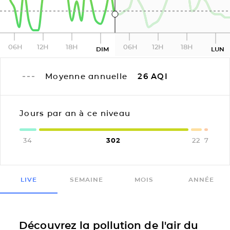
06H
12H
18H
06H
12H
18H
DIM
LUN
Moyenne annuelle
26
AQI
Jours par an à ce niveau
34
302
22
7
LIVE
SEMAINE
MOIS
ANNÉE
Découvrez la pollution de l'air du