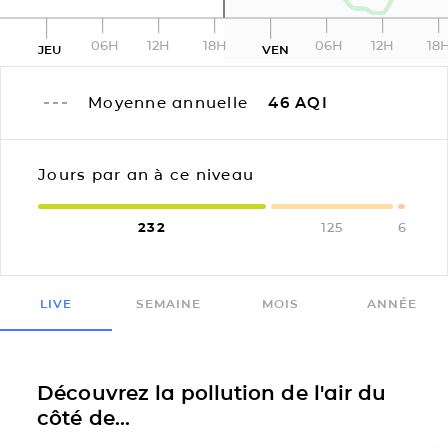
06H
12H
18H
06H
12H
18
JEU
VEN
Moyenne annuelle
46
AQI
Jours par an à ce niveau
232
125
6
LIVE
SEMAINE
MOIS
ANNÉE
Découvrez la pollution de l'air du
côté de...