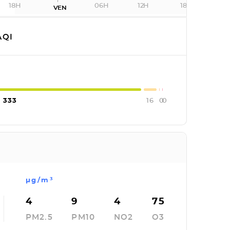
18H
06H
12H
18H
VEN
QI
333
16
0
0
µg/m³
4
9
4
75
PM2.5
PM10
NO2
O3