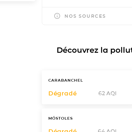
NOS SOURCES
Découvrez la polluti
CARABANCHEL
Dégradé
62
AQI
MÓSTOLES
Dégradé
64
AQI