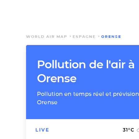
WORLD AIR MAP
ESPAGNE
ORENSE
Pollution de l'air à
Orense
Pollution en temps réel et prévision
Orense
LIVE
31
°C