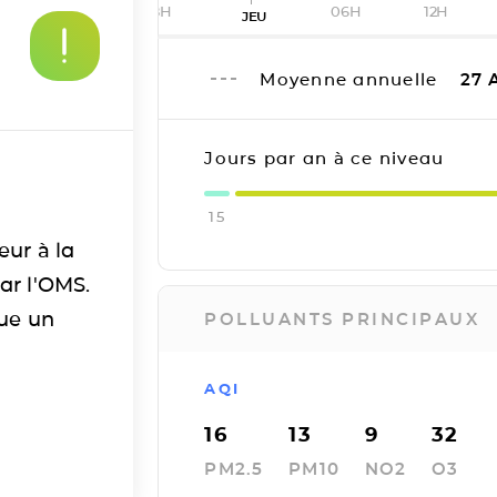
18H
06H
12H
JEU
Moyenne annuelle
27
A
Jours par an à ce niveau
15
eur à la
ar l'OMS.
tue un
POLLUANTS PRINCIPAUX
AQI
16
13
9
32
PM2.5
PM10
NO2
O3