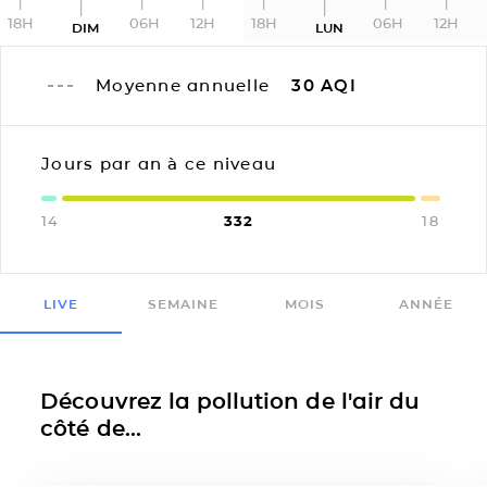
18H
06H
12H
18H
06H
12H
DIM
LUN
Moyenne annuelle
30
AQI
Jours par an à ce niveau
14
332
18
LIVE
SEMAINE
MOIS
ANNÉE
Découvrez la pollution de l'air du
côté de...