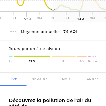
2H
18H
06H
12H
18H
06H
1
VEN
SAM
Moyenne annuelle
74
AQI
Jours par an à ce niveau
15
170
111
45
16
5
4
LIVE
SEMAINE
MOIS
ANNÉE
Découvrez la pollution de l'air du