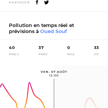
PARTAGER
Pollution en temps réel et
prévisions à
Oued Souf
40
37
0
33
PM2.5
PM10
NO2
O3
VEN. 07 AOÛT
12:00