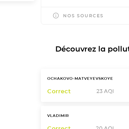
NOS SOURCES
Découvrez la polluti
OCHAKOVO-MATVEYEVSKOYE
Correct
23
AQI
VLADIMIR
Correct
20
AQI