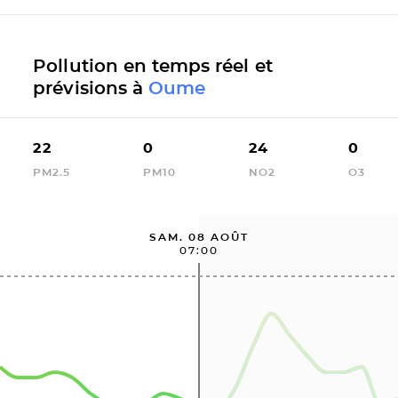
Pollution en temps réel et
prévisions à
Oume
22
0
24
0
PM2.5
PM10
NO2
O3
SAM. 08 AOÛT
07:00