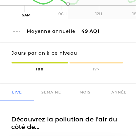
06H
12H
1
SAM
Moyenne annuelle
49
AQI
Jours par an à ce niveau
188
177
LIVE
SEMAINE
MOIS
ANNÉE
Découvrez la pollution de l'air du
côté de...