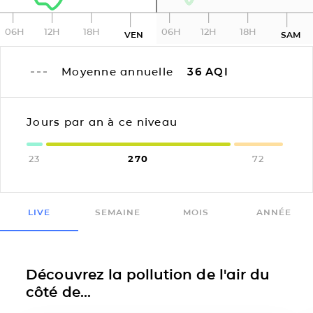
06H
12H
18H
06H
12H
18H
VEN
SAM
Moyenne annuelle
36
AQI
Jours par an à ce niveau
23
270
72
LIVE
SEMAINE
MOIS
ANNÉE
Découvrez la pollution de l'air du
côté de...