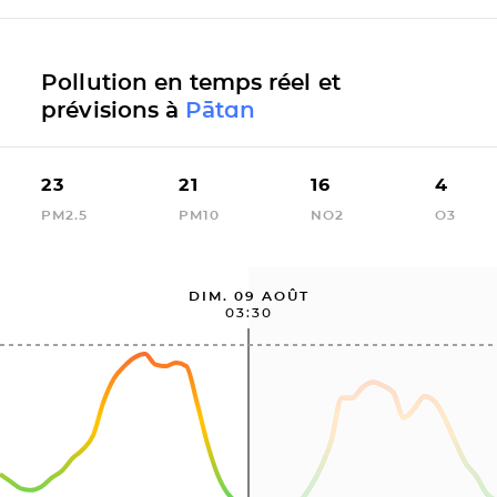
Pollution en temps réel et
prévisions à
Pātan
23
21
16
4
PM2.5
PM10
NO2
O3
DIM. 09 AOÛT
03:30