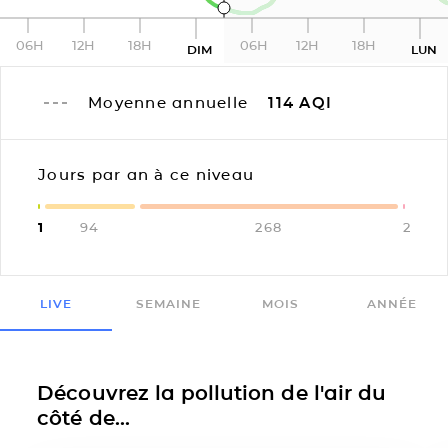
06H
12H
18H
06H
12H
18H
DIM
LUN
Moyenne annuelle
114
AQI
Jours par an à ce niveau
1
94
268
2
LIVE
SEMAINE
MOIS
ANNÉE
Découvrez la pollution de l'air du
côté de...