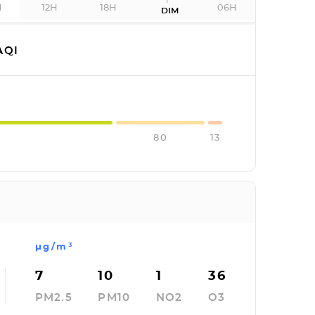
H
12H
18H
06H
DIM
AQI
80
13
µg/m³
7
10
1
36
PM2.5
PM10
NO2
O3