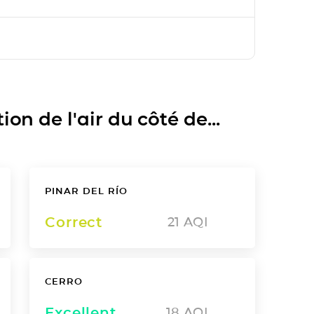
on de l'air du côté de...
PINAR DEL RÍO
Correct
21
AQI
CERRO
Excellent
18
AQI