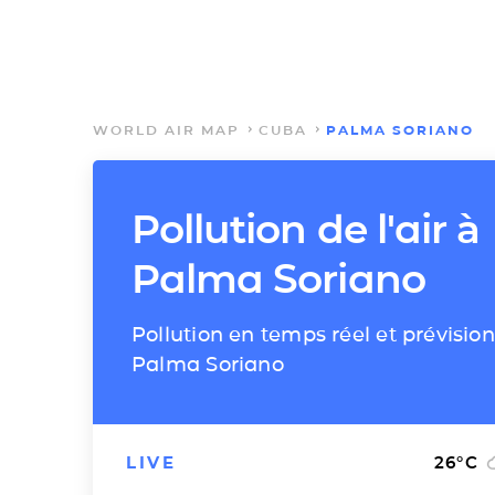
WORLD AIR MAP
CUBA
PALMA SORIANO
Pollution de l'air à
Palma Soriano
Pollution en temps réel et prévision
Palma Soriano
LIVE
26
°C