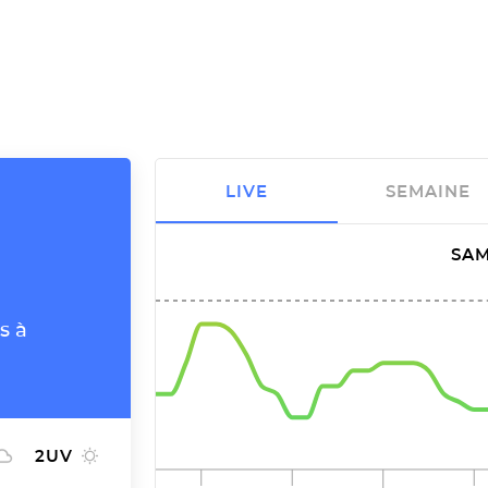
LIVE
SEMAINE
SAM
s à
2
UV