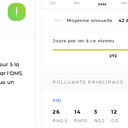
12H
18H
06
SAM
Moyenne annuelle
42
Jours par an à ce niveau
272
eur à la
ar l'OMS.
tue un
POLLUANTS PRINCIPAUX
AQI
26
14
3
12
PM2.5
PM10
NO2
O3