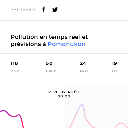
PARTAGER
Pollution en temps réel et
prévisions à
Pamanukan
118
50
24
19
PM2.5
PM10
NO2
O3
VEN. 07 AOÛT
00:00