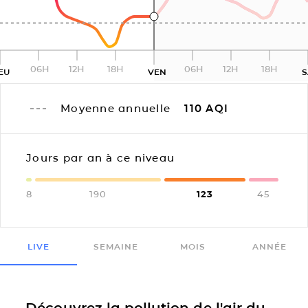
06H
12H
18H
06H
12H
18H
EU
VEN
Moyenne annuelle
110
AQI
Jours par an à ce niveau
8
190
123
45
LIVE
SEMAINE
MOIS
ANNÉE
Découvrez la pollution de l'air du